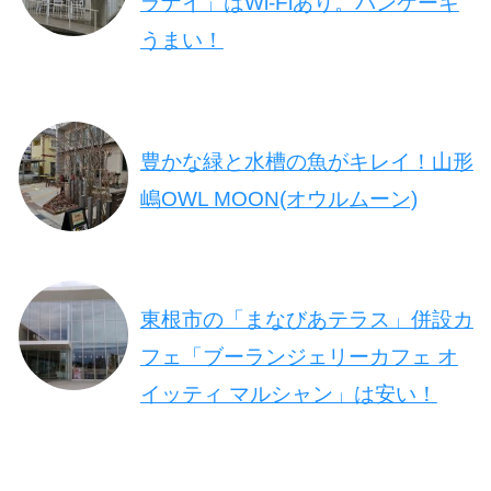
ラナイ」はWi-Fiあり。パンケーキ
うまい！
豊かな緑と水槽の魚がキレイ！山形
嶋OWL MOON(オウルムーン)
東根市の「まなびあテラス」併設カ
フェ「ブーランジェリーカフェ オ
イッティ マルシャン」は安い！