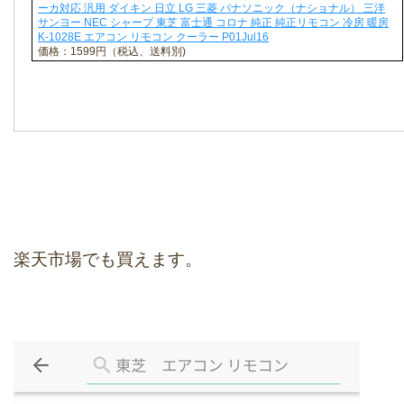
ーカ対応 汎用 ダイキン 日立 LG 三菱 パナソニック（ナショナル） 三洋
サンヨー NEC シャープ 東芝 富士通 コロナ 純正 純正リモコン 冷房 暖房
K-1028E エアコン リモコン クーラー P01Jul16
価格：1599円（税込、送料別)
楽天市場でも買えます。