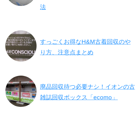
法
すっごくお得なH&M古着回収のや
り方、注意点まとめ
廃品回収待つ必要ナシ！イオンの古
雑誌回収ボックス「ecomo」